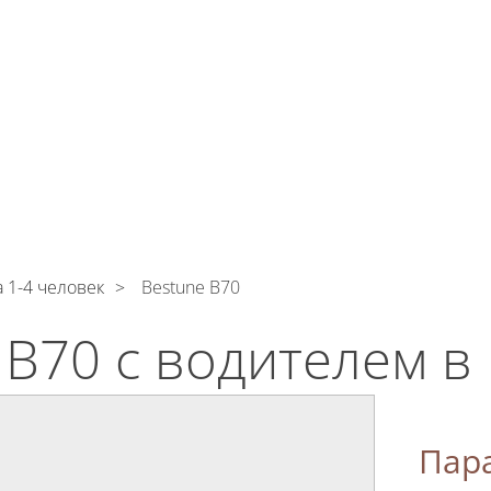
тикой конфиденциальности
ознакомлен(а), даю сог
тку моих Персональных данных
И
КОНТАКТЫ
 1-4 человек
Bestune B70
 B70 с водителем в
Пар