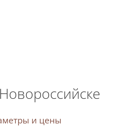
ЗАКАЗАТЬ ЗВОНОК
ласие на
+7 (938) 515-87-00
Мы работаем
круглосуточно!
 Новороссийске
аметры и цены