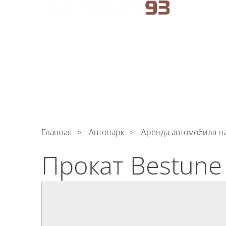
АРЕНДА АВТОБУСОВ В НОВОРОССИЙСКЕ
C
Поли
обрабо
АВТОПАРК
УСЛУГИ
ЦЕНЫ
О КОМПАНИ
Главная
Автопарк
Аренда автомобиля на
Прокат Bestune