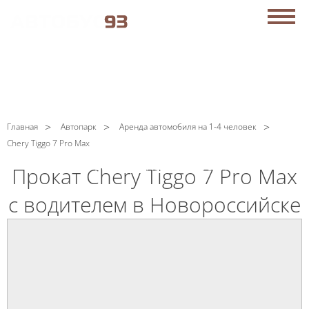
АРЕНДА АВТОБУСОВ В НОВОРОССИЙСКЕ
C
Политикой конфиденциальности
ознакомлен(а), даю
согласие на обработку моих Персональных данных
ЗАКАЗАТЬ ЗВОНОК
+7 (938) 515-87-00
Главная
Автопарк
Аренда автомобиля на 1-4 человек
Chery Tiggo 7 Pro Max
Мы работаем
круглосуточно!
Прокат Chery Tiggo 7 Pro Max
с водителем в Новороссийске