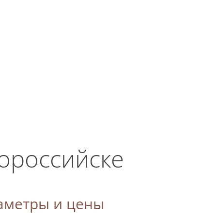
ЗАКАЗАТЬ ЗВОНОК
ласие на
+7 (938) 515-87-00
Мы работаем
круглосуточно!
вороссийске
аметры и цены