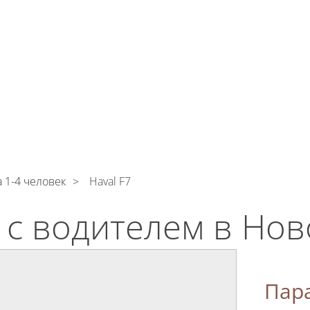
тикой конфиденциальности
ознакомлен(а), даю сог
тку моих Персональных данных
И
КОНТАКТЫ
 1-4 человек
Haval F7
7 с водителем в Но
Пар