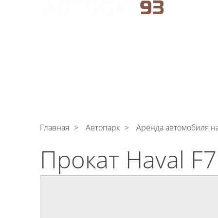
АРЕНДА АВТОБУСОВ В НОВОРОССИЙСКЕ
C
Поли
обрабо
АВТОПАРК
УСЛУГИ
ЦЕНЫ
О КОМПАНИ
Главная
Автопарк
Аренда автомобиля на
Прокат Haval F